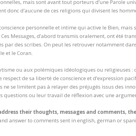
sonnelles, mais sont avant tout porteurs d’une Parole univ
ent donc d’aucune de ces religions qui divisent les homm
 conscience personnelle et intime qui active le Bien, mais
 Ces Messages, d’abord transmis oralement, ont été trans
igés par des scribes. On peut les retrouver notamment dan
e et le Coran.
élytisme ou aux polémiques idéologiques ou religieuses : 
e respect de sa liberté de conscience et d’expression pac
rs ne se limitent pas à relayer des préjugés issus des inn
 questions ou leur travail de réflexion avec une argumen
address their thoughts, messages and comments, the
and answer to comments sent in english, german or spanis