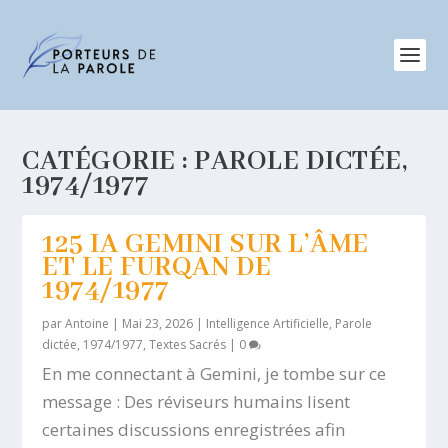
CATÉGORIE :
PAROLE DICTÉE,
1974/1977
125 IA GEMINI SUR L’ÂME
ET LE FURQAN DE
1974/1977
par
Antoine
|
Mai 23, 2026
|
Intelligence Artificielle
,
Parole
dictée, 1974/1977
,
Textes Sacrés
|
0
En me connectant à Gemini, je tombe sur ce
message : Des réviseurs humains lisent
certaines discussions enregistrées afin