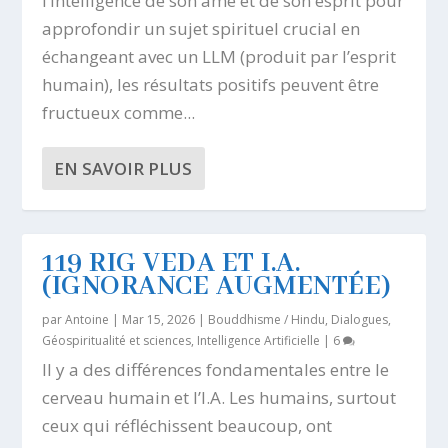
l’intelligence de son âme et de son esprit pour
approfondir un sujet spirituel crucial en
échangeant avec un LLM (produit par l’esprit
humain), les résultats positifs peuvent être
fructueux comme...
EN SAVOIR PLUS
119 RIG VEDA ET I.A.
(IGNORANCE AUGMENTÉE)
par
Antoine
|
Mar 15, 2026
|
Bouddhisme / Hindu
,
Dialogues
,
Géospiritualité et sciences
,
Intelligence Artificielle
|
6
Il y a des différences fondamentales entre le
cerveau humain et l’I.A. Les humains, surtout
ceux qui réfléchissent beaucoup, ont