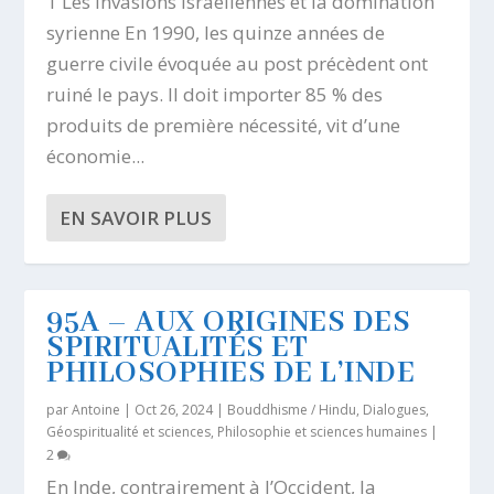
1 Les invasions israéliennes et la domination
syrienne En 1990, les quinze années de
guerre civile évoquée au post précèdent ont
ruiné le pays. Il doit importer 85 % des
produits de première nécessité, vit d’une
économie...
EN SAVOIR PLUS
95A – AUX ORIGINES DES
SPIRITUALITÉS ET
PHILOSOPHIES DE L’INDE
par
Antoine
|
Oct 26, 2024
|
Bouddhisme / Hindu
,
Dialogues
,
Géospiritualité et sciences
,
Philosophie et sciences humaines
|
2
En Inde, contrairement à l’Occident, la