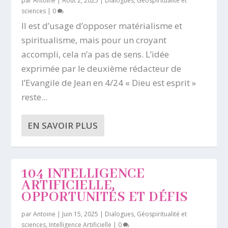
par
Antoine
|
Août 2, 2025
|
Dialogues
,
Géospiritualité et
sciences
|
0
Il est d’usage d’opposer matérialisme et
spiritualisme, mais pour un croyant
accompli, cela n’a pas de sens. L’idée
exprimée par le deuxième rédacteur de
l’Evangile de Jean en 4/24 « Dieu est esprit »
reste...
EN SAVOIR PLUS
104 INTELLIGENCE
ARTIFICIELLE,
OPPORTUNITÉS ET DÉFIS
par
Antoine
|
Juin 15, 2025
|
Dialogues
,
Géospiritualité et
sciences
,
Intelligence Artificielle
|
0