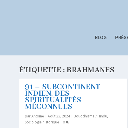
BLOG
PRÉS
ÉTIQUETTE :
BRAHMANES
91 – SUBCONTINENT
INDIEN, DES
SPIRITUALITÉS
MÉCONNUES
par
Antoine
|
Août 23, 2024
|
Bouddhisme / Hindu
,
Sociologie historique
|
0