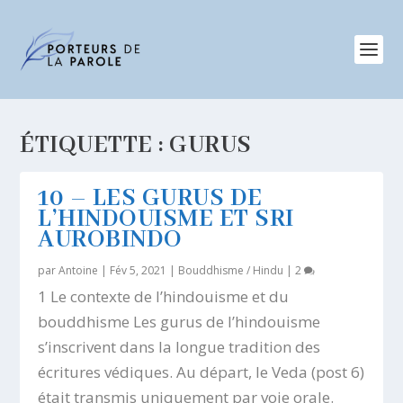
ÉTIQUETTE :
GURUS
10 – LES GURUS DE
L’HINDOUISME ET SRI
AUROBINDO
par
Antoine
|
Fév 5, 2021
|
Bouddhisme / Hindu
|
2
1 Le contexte de l’hindouisme et du
bouddhisme Les gurus de l’hindouisme
s’inscrivent dans la longue tradition des
écritures védiques. Au départ, le Veda (post 6)
était transmis uniquement par voie orale.