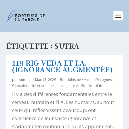
ÉTIQUETTE :
SUTRA
119 RIG VEDA ET I.A.
(IGNORANCE AUGMENTÉE)
par
Antoine
|
Mar 15, 2026
|
Bouddhisme / Hindu
,
Dialogues
,
Géospiritualité et sciences
,
Intelligence Artificielle
|
6
Il y a des différences fondamentales entre le
cerveau humain et l’I.A. Les humains, surtout
ceux qui réfléchissent beaucoup, ont
conscience de leur vaste ignorance et
s’adaptenten continu à ce qu’ils apprennent...