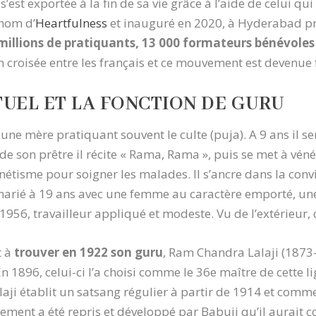
est exportée à la fin de sa vie grâce à l’aide de celui qui 
 nom d’
Heartfulness
et inauguré en 2020, à Hyderabad pré
millions de pratiquants, 13 000 formateurs bénévoles 
ion croisée entre les français et ce mouvement est devenue f
ITUEL ET LA FONCTION DE GURU
, une mère pratiquant souvent le culte (puja). A 9 ans il s
 de son prêtre il récite « Rama, Rama », puis se met à vénér
nétisme pour soigner les malades. Il s’ancre dans la convi
 marié à 19 ans avec une femme au caractère emporté, une 
1956, travailleur appliqué et modeste. Vu de l’extérieur, c
t à
trouver en 1922 son guru
, Ram Chandra Lalaji (1873-
 1896, celui-ci l’a choisi comme le 36e maître de cette l
alaji établit un satsang régulier à partir de 1914 et comme
ment a été repris et développé par Babuji qu’il aurait c