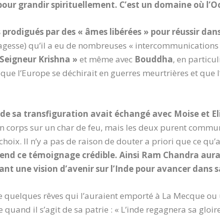
er pour grandir spirituellement. C’est un domaine où l
s prodigués par des « âmes libérées » pour réussir dan
agesse) qu’il a eu de nombreuses « intercommunications
 Seigneur Krishna »
et même avec
Bouddha
, en particu
ue l’Europe se déchirait en guerres meurtrières et que l’
s de sa transfiguration avait échangé avec Moise et El
 son corps sur un char de feu, mais les deux purent commu
 choix. Il n’y a pas de raison de douter a priori que ce q
rend ce témoignage crédible. Ainsi Ram Chandra aurai
ant une vision d’avenir sur l’Inde pour avancer dans s
ue quelques rêves qui l’auraient emporté à La Mecque ou
 quand il s’agit de sa patrie : « L’inde regagnera sa gloir