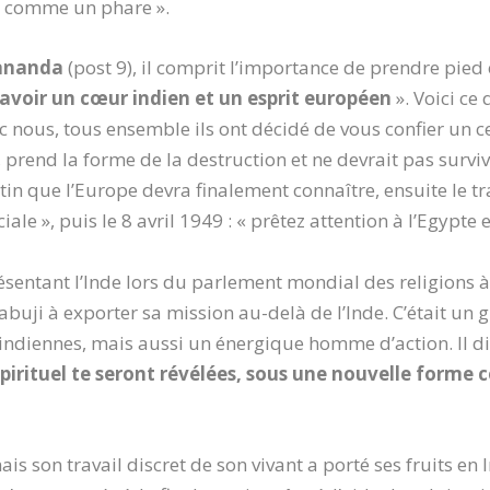
le comme un phare ».
ananda
(post 9), il comprit l’importance de prendre pied 
 avoir un cœur indien et un esprit européen
». Voici ce
ec nous, tous ensemble ils ont décidé de vous confier un ce
, prend la forme de la destruction et ne devrait pas survi
stin que l’Europe devra finalement connaître, ensuite le tr
e », puis le 8 avril 1949 : « prêtez attention à l’Egypte e
ésentant l’Inde lors du parlement mondial des religions à
Babuji à exporter sa mission au-delà de l’Inde. C’était un 
indiennes, mais aussi un énergique homme d’action. Il dit
pirituel te seront révélées, sous une nouvelle form
 son travail discret de son vivant a porté ses fruits en 