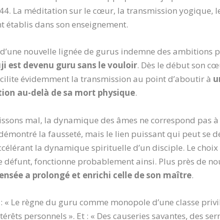
 La méditation sur le cœur, la transmission yogique, le
nt établis dans son enseignement.
de d’une nouvelle lignée de gurus indemne des ambitions p
ji est devenu guru sans le vouloir
. Dès le début son cœ
facilite évidemment la transmission au point d’aboutir à
u
tion au-delà de sa mort physique
.
aissons mal, la dynamique des âmes ne correspond pas à
émontré la fausseté, mais le lien puissant qui peut se d
ccélérant la dynamique spirituelle d’un disciple. Le choix
e défunt, fonctionne probablement ainsi. Plus près de no
ensée a prolongé et enrichi celle de son maître
.
: « Le règne du guru comme monopole d’une classe privil
ntérêts personnels ». Et : « Des causeries savantes, des s