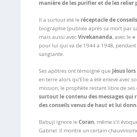
manière de les purifier et de les reli
Il a surtout été le
réceptacle de conseil
biographie (publiée après sa mort par s
mais aussi avec
Vivekananda
, avec le
«
pour lui qui va de 1944 à 1948, pendant q
sanglante.
Ses apôtres ont témoigné que
Jésus lor
en terre alors qu’Elie a été enlevé avec
mission, le prophète restant libre de ses
surtout le contenu des messages qui 
des conseils venus de haut et lui donn
Babuji ignore le
Coran
, même s’il évoq
Gabriel. Il montre un certain chauvinisme