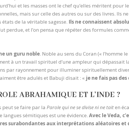
jourd’hui et les masses ont le chef qu’elles méritent pou
nelles, mais sur celle des autres ou sur des livres. Ils ne
rs états de la véritable sagesse.
Ils ne connaissent absol
fut perdue, et l’on pensa que répéter des formules comme 
me un guru noble
. Noble au sens du Coran (« l’homme le
ment à un travail spirituel d’une ampleur qui dépassait l
ions par rayonnement pour illuminer spirituellement divers
iment être adulés et Babuji disait : «
je ne fais pas des
ROLE ABRAHAMIQUE ET L’INDE ?
 peut se faire par la
Parole qui ne se divise ni ne tait
en éca
e langues sémitiques est une évidence.
Avec le Veda, c’e
res surabondantes aux interprétations aléatoires et 