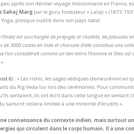
peu après son dernier voyage missionnaire en France, es
ée Sahaj Marg
par le guru fondateur « Lalaji » (1873-1931
 Yoga, presque oublié dans son pays natal.
’Inde) est surchargée de préjugés et rivalités, les jalousies e
ins de 3000 castes en Inde et chacune d’elle constitue une uni
que l’on considérait comme un lien entre l’homme et Dieu est
».
ost 6
) : « Les rishis, les sages védiques demeurèrent en q
traits du Rig Veda lus lors des cérémonies. Pour commu
’ils sentaient, ils ont écrit dans cette langue en sentan
 du sanscrit restera limitée à une minorité d’érudits ».
nne connaissance du contexte indien, mais surtout 
gies qui circulent dans le corps humain. Il a une con