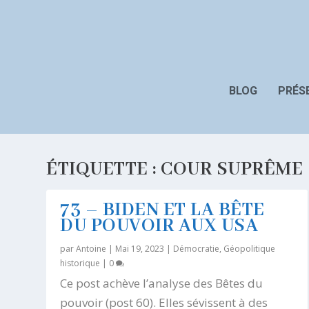
BLOG
PRÉS
ÉTIQUETTE :
COUR SUPRÊME
73 – BIDEN ET LA BÊTE
DU POUVOIR AUX USA
par
Antoine
|
Mai 19, 2023
|
Démocratie
,
Géopolitique
historique
|
0
Ce post achève l’analyse des Bêtes du
pouvoir (post 60). Elles sévissent à des