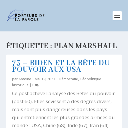
ÉTIQUETTE :
PLAN MARSHALL
73 – BIDEN ET LA BÊTE DU
POUVOIR AUX USA
par
Antoine
|
Mai 19, 2023
|
Démocratie
,
Géopolitique
historique
|
0
Ce post achève l’analyse des Bêtes du pouvoir
(post 60). Elles sévissent à des degrés divers,
mais sont plus dangereuses dans les pays
qui entretiennent les plus grandes armées du
monde : USA, Chine (68), Inde (67), Iran (64)