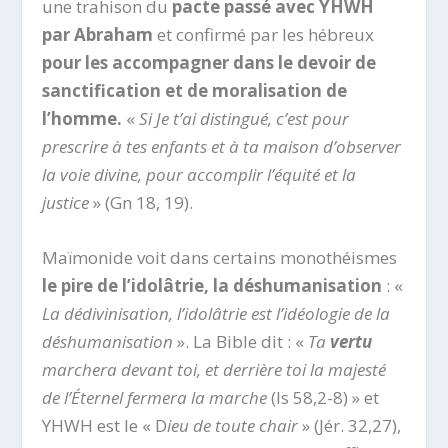
une trahison du
pacte passé avec YHWH
par Abraham
et confirmé par les hébreux
pour les accompagner dans le devoir de
sanctification et de moralisation de
l’homme.
«
Si Je t’ai distingué, c’est pour
prescrire à tes enfants et à ta maison d’observer
la voie divine, pour accomplir l’équité et la
justice
» (Gn 18, 19).
Maïmonide voit dans certains monothéismes
le pire de l’idolâtrie, la déshumanisation
: «
La dédivinisation, l’idolâtrie est l’idéologie de la
déshumanisation
». La Bible dit : «
Ta
vertu
marchera devant toi, et derrière toi la majesté
de l’Éternel fermera la marche
(Is 58,2-8) » et
YHWH est le « D
ieu de toute chair
» (Jér. 32,27),